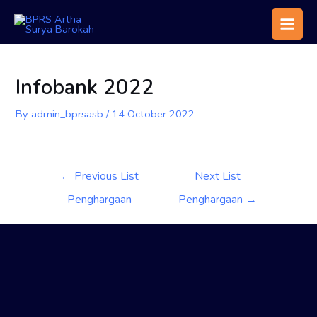
Infobank 2022
By
admin_bprsasb
/
14 October 2022
←
Previous List
Next List
Penghargaan
Penghargaan
→