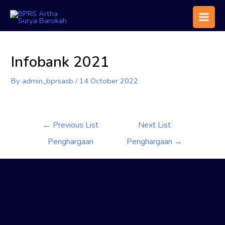
Infobank 2021
By
admin_bprsasb
/
14 October 2022
←
Previous List
Next List
Penghargaan
Penghargaan
→