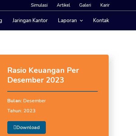
Simulasi
Artikel
Galeri
Karir
g
Jaringan Kantor
Laporan
Kontak
Rasio Keuangan Per
Desember 2023
Bulan:
Desember
Tahun:
2023
Download