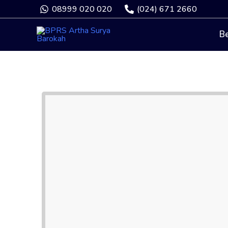
08999 020 020
(024) 671 2660
B