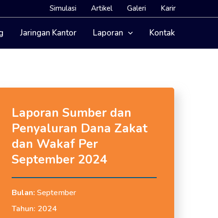
Simulasi
Artikel
Galeri
Karir
g
Jaringan Kantor
Laporan
Kontak
Laporan Sumber dan
Penyaluran Dana Zakat
dan Wakaf Per
September 2024
Bulan:
September
Tahun:
2024