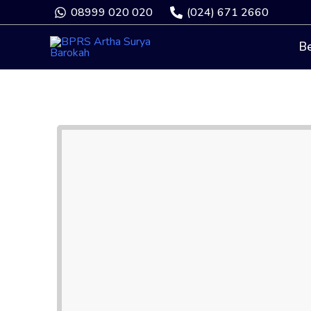
08999 020 020
(024) 671 2660
B